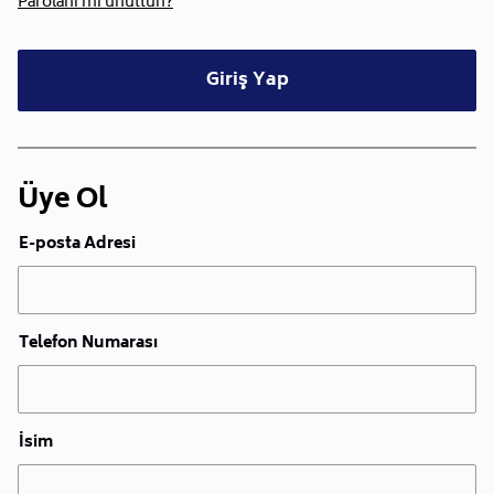
Parolanı mı unuttun?
Giriş Yap
Üye Ol
E-posta Adresi
Telefon Numarası
İsim