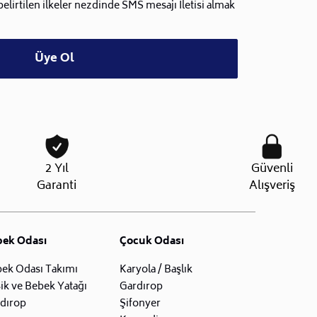
lirtilen ilkeler nezdinde SMS mesajı İletisi almak
Üye Ol
2 Yıl
Güvenli
Garanti
Alışveriş
bek Odası
Çocuk Odası
ek Odası Takımı
Karyola / Başlık
ik ve Bebek Yatağı
Gardırop
dırop
Şifonyer