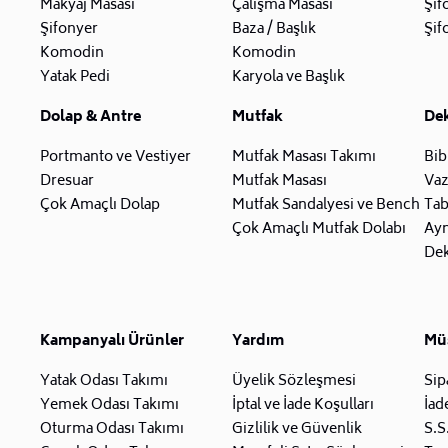
Makyaj Masası
Çalışma Masası
Şif
Şifonyer
Baza / Başlık
Şif
Komodin
Komodin
Yatak Pedi
Karyola ve Başlık
Dolap & Antre
Mutfak
De
Portmanto ve Vestiyer
Mutfak Masası Takımı
Bib
Dresuar
Mutfak Masası
Va
Çok Amaçlı Dolap
Mutfak Sandalyesi ve Bench
Tab
Çok Amaçlı Mutfak Dolabı
Ay
Dek
Kampanyalı Ürünler
Yardım
Müş
Yatak Odası Takımı
Üyelik Sözleşmesi
Sip
Yemek Odası Takımı
İptal ve İade Koşulları
İad
Oturma Odası Takımı
Gizlilik ve Güvenlik
S.S