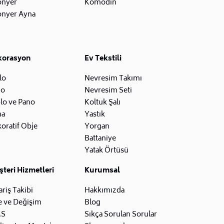
onyer
Komodin
onyer Ayna
korasyon
Ev Tekstili
lo
Nevresim Takımı
zo
Nevresim Seti
lo ve Pano
Koltuk Şalı
na
Yastık
oratif Obje
Yorgan
Battaniye
Yatak Örtüsü
teri Hizmetleri
Kurumsal
ariş Takibi
Hakkımızda
e ve Değişim
Blog
.S
Sıkça Sorulan Sorular