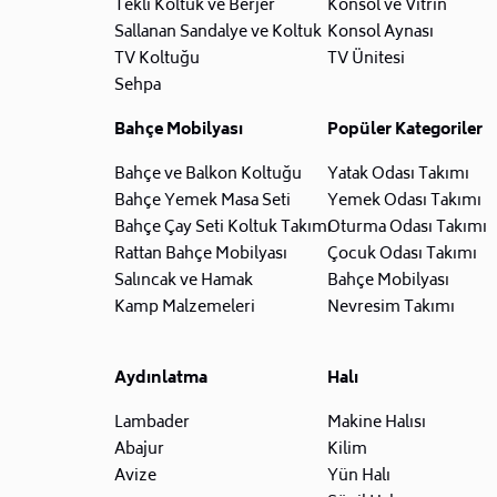
Tekli Koltuk ve Berjer
Konsol ve Vitrin
Sallanan Sandalye ve Koltuk
Konsol Aynası
TV Koltuğu
TV Ünitesi
Sehpa
Bahçe Mobilyası
Popüler Kategoriler
Bahçe ve Balkon Koltuğu
Yatak Odası Takımı
Bahçe Yemek Masa Seti
Yemek Odası Takımı
Bahçe Çay Seti Koltuk Takımı
Oturma Odası Takımı
Rattan Bahçe Mobilyası
Çocuk Odası Takımı
Salıncak ve Hamak
Bahçe Mobilyası
Kamp Malzemeleri
Nevresim Takımı
Aydınlatma
Halı
Lambader
Makine Halısı
Abajur
Kilim
Avize
Yün Halı