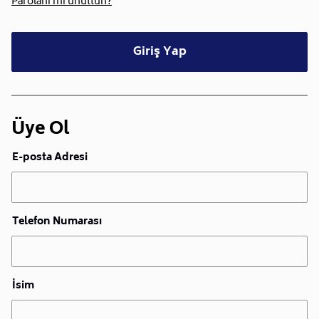
Parolanı mı unuttun?
Giriş Yap
Üye Ol
E-posta Adresi
Telefon Numarası
İsim