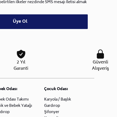
lirtilen ilkeler nezdinde SMS mesajı İletisi almak
Üye Ol
2 Yıl
Güvenli
Garanti
Alışveriş
bek Odası
Çocuk Odası
ek Odası Takımı
Karyola / Başlık
ik ve Bebek Yatağı
Gardırop
dırop
Şifonyer