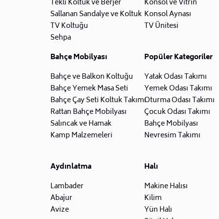
Tekli Koltuk ve Berjer
Konsol ve Vitrin
Sallanan Sandalye ve Koltuk
Konsol Aynası
TV Koltuğu
TV Ünitesi
Sehpa
Bahçe Mobilyası
Popüler Kategoriler
Bahçe ve Balkon Koltuğu
Yatak Odası Takımı
Bahçe Yemek Masa Seti
Yemek Odası Takımı
Bahçe Çay Seti Koltuk Takımı
Oturma Odası Takımı
Rattan Bahçe Mobilyası
Çocuk Odası Takımı
Salıncak ve Hamak
Bahçe Mobilyası
Kamp Malzemeleri
Nevresim Takımı
Aydınlatma
Halı
Lambader
Makine Halısı
Abajur
Kilim
Avize
Yün Halı