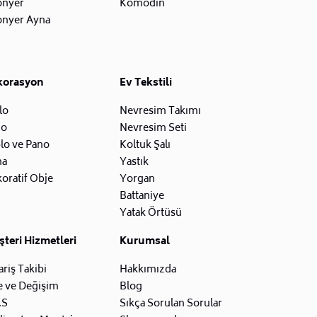
onyer
Komodin
onyer Ayna
korasyon
Ev Tekstili
lo
Nevresim Takımı
zo
Nevresim Seti
lo ve Pano
Koltuk Şalı
na
Yastık
oratif Obje
Yorgan
Battaniye
Yatak Örtüsü
teri Hizmetleri
Kurumsal
ariş Takibi
Hakkımızda
e ve Değişim
Blog
.S
Sıkça Sorulan Sorular