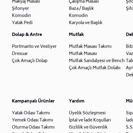
Makyaj Masası
Çalışma Masası
Şif
Şifonyer
Baza / Başlık
Şif
Komodin
Komodin
Yatak Pedi
Karyola ve Başlık
Dolap & Antre
Mutfak
De
Portmanto ve Vestiyer
Mutfak Masası Takımı
Bib
Dresuar
Mutfak Masası
Va
Çok Amaçlı Dolap
Mutfak Sandalyesi ve Bench
Tab
Çok Amaçlı Mutfak Dolabı
Ay
Dek
Kampanyalı Ürünler
Yardım
Müş
Yatak Odası Takımı
Üyelik Sözleşmesi
Sip
Yemek Odası Takımı
İptal ve İade Koşulları
İad
Oturma Odası Takımı
Gizlilik ve Güvenlik
S.S