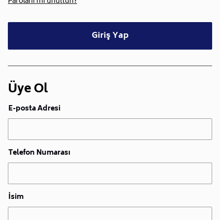
Parolanı mı unuttun?
Giriş Yap
Üye Ol
E-posta Adresi
Telefon Numarası
İsim