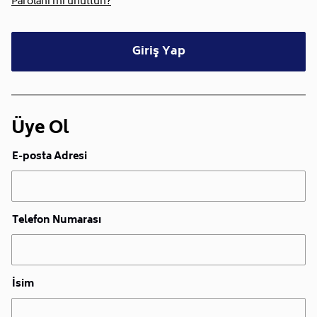
Parolanı mı unuttun?
Giriş Yap
Üye Ol
E-posta Adresi
Telefon Numarası
İsim