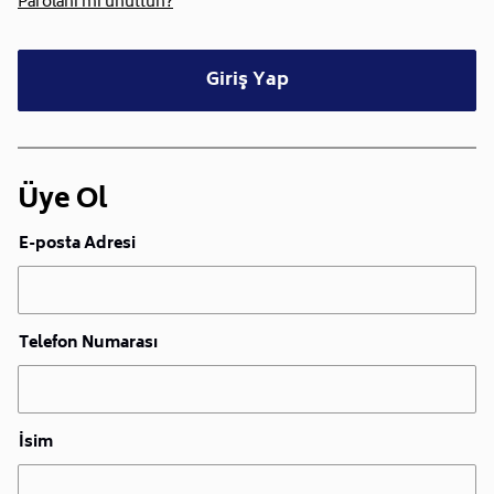
Parolanı mı unuttun?
Giriş Yap
Üye Ol
E-posta Adresi
Telefon Numarası
İsim