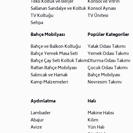
Tekli Koltuk ve Berjer
Konsol ve Vitrin
Sallanan Sandalye ve Koltuk
Konsol Aynası
TV Koltuğu
TV Ünitesi
Sehpa
Bahçe Mobilyası
Popüler Kategoriler
Bahçe ve Balkon Koltuğu
Yatak Odası Takımı
Bahçe Yemek Masa Seti
Yemek Odası Takımı
Bahçe Çay Seti Koltuk Takımı
Oturma Odası Takımı
Rattan Bahçe Mobilyası
Çocuk Odası Takımı
Salıncak ve Hamak
Bahçe Mobilyası
Kamp Malzemeleri
Nevresim Takımı
Aydınlatma
Halı
Lambader
Makine Halısı
Abajur
Kilim
Avize
Yün Halı