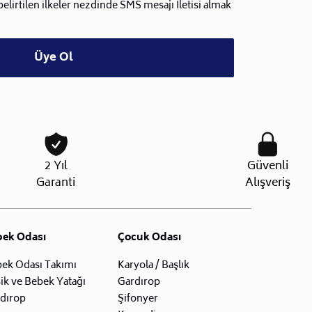
lirtilen ilkeler nezdinde SMS mesajı İletisi almak
Üye Ol
2 Yıl
Güvenli
Garanti
Alışveriş
bek Odası
Çocuk Odası
ek Odası Takımı
Karyola / Başlık
ik ve Bebek Yatağı
Gardırop
dırop
Şifonyer