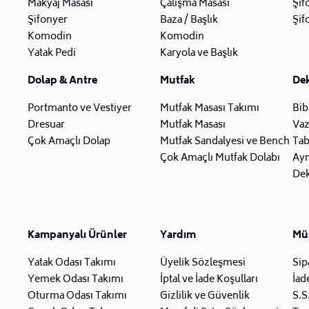
Makyaj Masası
Çalışma Masası
Şif
Şifonyer
Baza / Başlık
Şif
Komodin
Komodin
Yatak Pedi
Karyola ve Başlık
Dolap & Antre
Mutfak
De
Portmanto ve Vestiyer
Mutfak Masası Takımı
Bib
Dresuar
Mutfak Masası
Va
Çok Amaçlı Dolap
Mutfak Sandalyesi ve Bench
Tab
Çok Amaçlı Mutfak Dolabı
Ay
Dek
Kampanyalı Ürünler
Yardım
Müş
Yatak Odası Takımı
Üyelik Sözleşmesi
Sip
Yemek Odası Takımı
İptal ve İade Koşulları
İad
Oturma Odası Takımı
Gizlilik ve Güvenlik
S.S