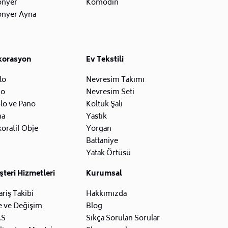
onyer
Komodin
onyer Ayna
korasyon
Ev Tekstili
lo
Nevresim Takımı
zo
Nevresim Seti
lo ve Pano
Koltuk Şalı
na
Yastık
oratif Obje
Yorgan
Battaniye
Yatak Örtüsü
teri Hizmetleri
Kurumsal
ariş Takibi
Hakkımızda
e ve Değişim
Blog
.S
Sıkça Sorulan Sorular