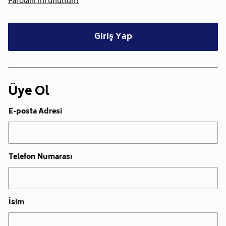
Parolanı mı unuttun?
Giriş Yap
Üye Ol
E-posta Adresi
Telefon Numarası
İsim