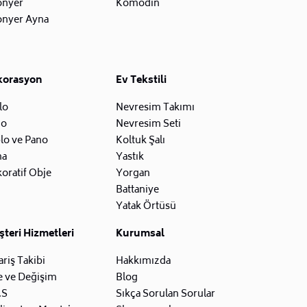
onyer
Komodin
onyer Ayna
korasyon
Ev Tekstili
lo
Nevresim Takımı
zo
Nevresim Seti
lo ve Pano
Koltuk Şalı
na
Yastık
oratif Obje
Yorgan
Battaniye
Yatak Örtüsü
teri Hizmetleri
Kurumsal
ariş Takibi
Hakkımızda
e ve Değişim
Blog
.S
Sıkça Sorulan Sorular