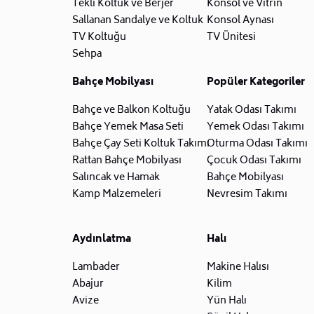
Tekli Koltuk ve Berjer
Konsol ve Vitrin
Sallanan Sandalye ve Koltuk
Konsol Aynası
TV Koltuğu
TV Ünitesi
Sehpa
Bahçe Mobilyası
Popüler Kategoriler
Bahçe ve Balkon Koltuğu
Yatak Odası Takımı
Bahçe Yemek Masa Seti
Yemek Odası Takımı
Bahçe Çay Seti Koltuk Takımı
Oturma Odası Takımı
Rattan Bahçe Mobilyası
Çocuk Odası Takımı
Salıncak ve Hamak
Bahçe Mobilyası
Kamp Malzemeleri
Nevresim Takımı
Aydınlatma
Halı
Lambader
Makine Halısı
Abajur
Kilim
Avize
Yün Halı