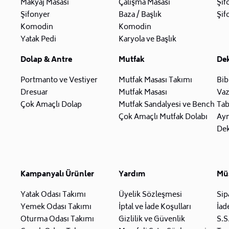
Makyaj Masası
Çalışma Masası
Şif
Şifonyer
Baza / Başlık
Şif
Komodin
Komodin
Yatak Pedi
Karyola ve Başlık
Dolap & Antre
Mutfak
De
Portmanto ve Vestiyer
Mutfak Masası Takımı
Bib
Dresuar
Mutfak Masası
Va
Çok Amaçlı Dolap
Mutfak Sandalyesi ve Bench
Tab
Çok Amaçlı Mutfak Dolabı
Ay
Dek
Kampanyalı Ürünler
Yardım
Müş
Yatak Odası Takımı
Üyelik Sözleşmesi
Sip
Yemek Odası Takımı
İptal ve İade Koşulları
İad
Oturma Odası Takımı
Gizlilik ve Güvenlik
S.S