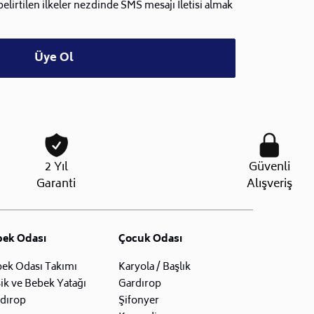
lirtilen ilkeler nezdinde SMS mesajı İletisi almak
Üye Ol
2 Yıl
Güvenli
Garanti
Alışveriş
bek Odası
Çocuk Odası
ek Odası Takımı
Karyola / Başlık
ik ve Bebek Yatağı
Gardırop
dırop
Şifonyer