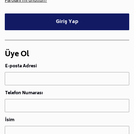
Parolanı mı unuttun?
Giriş Yap
Üye Ol
E-posta Adresi
Telefon Numarası
İsim