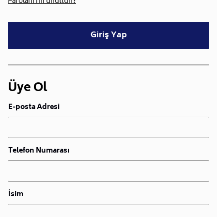
Parolanı mı unuttun?
Giriş Yap
Üye Ol
E-posta Adresi
Telefon Numarası
İsim