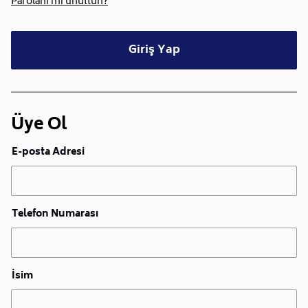
Parolanı mı unuttun?
Giriş Yap
Üye Ol
E-posta Adresi
Telefon Numarası
İsim