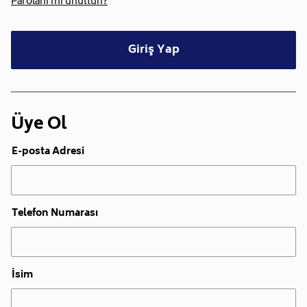
Parolanı mı unuttun?
Giriş Yap
Üye Ol
E-posta Adresi
Telefon Numarası
İsim