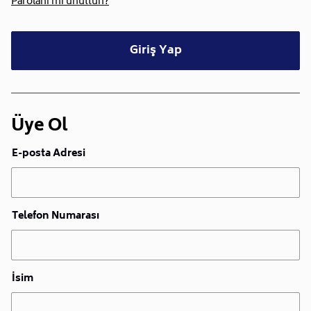
Parolanı mı unuttun?
Giriş Yap
Üye Ol
E-posta Adresi
Telefon Numarası
İsim