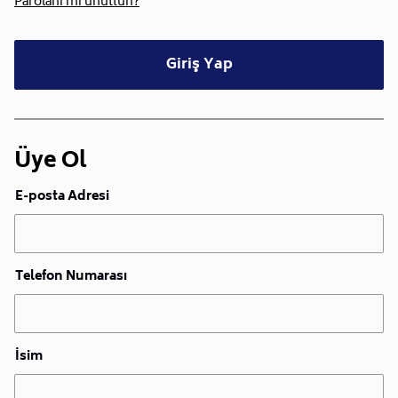
Parolanı mı unuttun?
Giriş Yap
Üye Ol
E-posta Adresi
Telefon Numarası
İsim