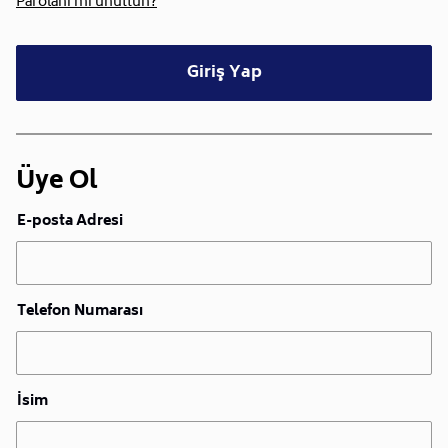
Parolanı mı unuttun?
Giriş Yap
Üye Ol
E-posta Adresi
Telefon Numarası
İsim