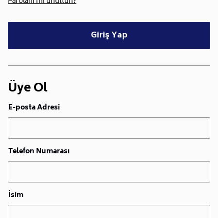
Parolanı mı unuttun?
Giriş Yap
Üye Ol
E-posta Adresi
Telefon Numarası
İsim