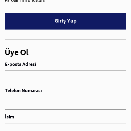
Parolanı mı unuttun?
Giriş Yap
Üye Ol
E-posta Adresi
Telefon Numarası
İsim