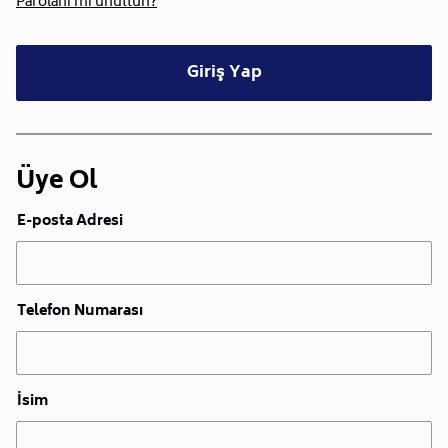
Parolanı mı unuttun?
Giriş Yap
Üye Ol
E-posta Adresi
Telefon Numarası
İsim