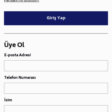
Parolanı mı unuttun?
Giriş Yap
Üye Ol
E-posta Adresi
Telefon Numarası
İsim