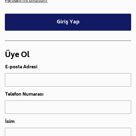
Parolanı mı unuttun?
Giriş Yap
Üye Ol
E-posta Adresi
Telefon Numarası
İsim