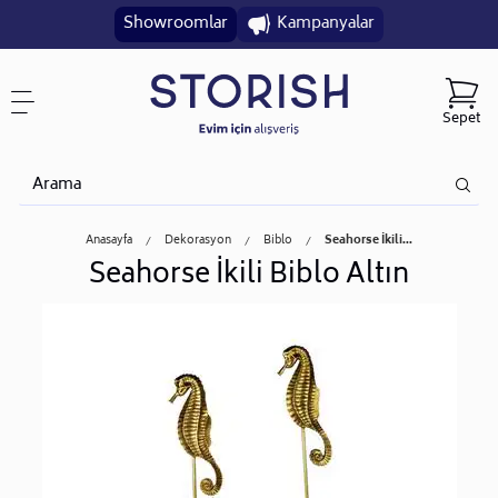
Showroomlar
Kampanyalar
Sepet
Anasayfa
Dekorasyon
Biblo
Seahorse İkili...
Seahorse İkili Biblo Altın