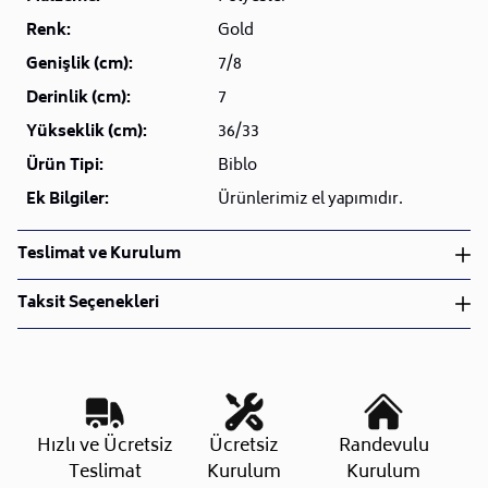
Renk:
Gold
Genişlik (cm):
7/8
Derinlik (cm):
7
Yükseklik (cm):
36/33
Ürün Tipi:
Biblo
Ek Bilgiler:
Ürünlerimiz el yapımıdır.
Teslimat ve Kurulum
Teslimat ve Kurulum
Taksit Seçenekleri
• Siparişlerinizi aldıktan sonra en kısa sürede işleme
alarak, ürünlerinizi size ulaştırmak için elimizden
geleni yapıyoruz.
•
Kargo süreçlerimizi güçlü lojistik ağımızla
destekleyerek, teslimatı en hızlı şekilde
Taksit Sayısı
Aylık Tutar
Toplam Tutar
Hızlı ve Ücretsiz
Ücretsiz
Randevulu
gerçekleştiriyoruz.
Tek Çekim
1.189,00 TL
1.189,00 TL
Teslimat
Kurulum
Kurulum
•
Siparişiniz hazırlandığında kurulum ekiplerimiz sizin