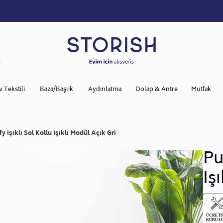
v Tekstili
Baza/Başlık
Aydınlatma
Dolap & Antre
Mutfak
fy Işıklı Sol Kollu Işıklı Modül Açık Gri
Pu
Iş