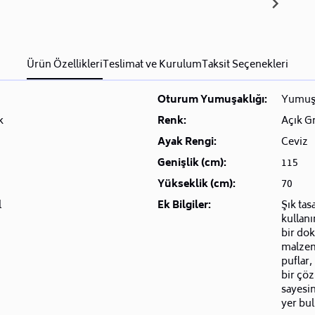
Ürün Özellikleri
Teslimat ve Kurulum
Taksit Seçenekleri
Oturum Yumuşaklığı:
Yumuş
k
Renk:
Açık Gr
Ayak Rengi:
Ceviz
Genişlik (cm):
115
Yükseklik (cm):
70
l
Ek Bilgiler:
Şık tas
kullanı
bir dok
malzeme
puflar,
bir çö
sayesin
yer bul