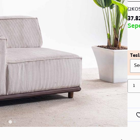
(2KO
37.8
Sep
Tesl
Se
1