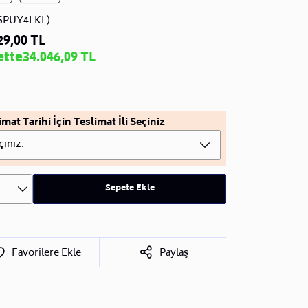
SPUY4LKL)
29,00 TL
ette
34.046,09 TL
imat Tarihi İçin Teslimat İli Seçiniz
çiniz.
Sepete Ekle
Favorilere Ekle
Paylaş