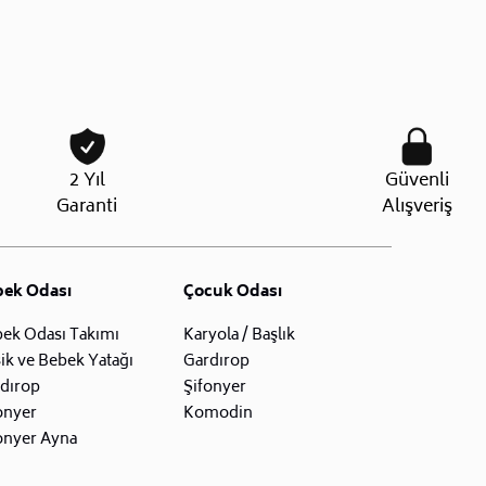
2 Yıl
Güvenli
Garanti
Alışveriş
bek Odası
Çocuk Odası
ek Odası Takımı
Karyola / Başlık
ik ve Bebek Yatağı
Gardırop
dırop
Şifonyer
onyer
Komodin
onyer Ayna