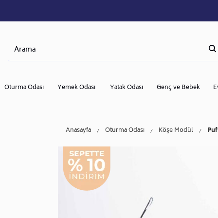
Oturma Odası
Yemek Odası
Yatak Odası
Genç ve Bebek
E
Anasayfa
Oturma Odası
Köşe Modül
Puf