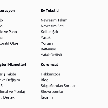
korasyon
Ev Tekstili
lo
Nevresim Takımı
zo
Nevresim Seti
lo ve Pano
Koltuk Şalı
na
Yastık
oratif Obje
Yorgan
Battaniye
Yatak Örtüsü
teri Hizmetleri
Kurumsal
ariş Takibi
Hakkımızda
e ve Değişim
Blog
.S
Sıkça Sorulan Sorular
limat ve Montaj
Showroomlar
lı Destek
İletişim