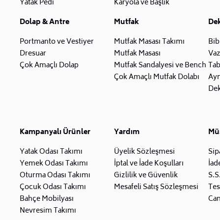
Yatak Pedi
Karyola ve Başlık
Dolap & Antre
Mutfak
De
Portmanto ve Vestiyer
Mutfak Masası Takımı
Bib
Dresuar
Mutfak Masası
Va
Çok Amaçlı Dolap
Mutfak Sandalyesi ve Bench
Tab
Çok Amaçlı Mutfak Dolabı
Ay
Dek
Kampanyalı Ürünler
Yardım
Müş
Yatak Odası Takımı
Üyelik Sözleşmesi
Sip
Yemek Odası Takımı
İptal ve İade Koşulları
İad
Oturma Odası Takımı
Gizlilik ve Güvenlik
S.S
Çocuk Odası Takımı
Mesafeli Satış Sözleşmesi
Tes
Bahçe Mobilyası
Can
Nevresim Takımı