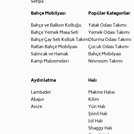
Sehpa
Bahçe Mobilyası
Popüler Kategoriler
Bahçe ve Balkon Koltuğu
Yatak Odası Takımı
Bahçe Yemek Masa Seti
Yemek Odası Takımı
Bahçe Çay Seti Koltuk Takımı
Oturma Odası Takımı
Rattan Bahçe Mobilyası
Çocuk Odası Takımı
Salıncak ve Hamak
Bahçe Mobilyası
Kamp Malzemeleri
Nevresim Takımı
Aydınlatma
Halı
Lambader
Makine Halısı
Abajur
Kilim
Avize
Yün Halı
Şönil Halı
Jüt Halı
Shaggy Halı