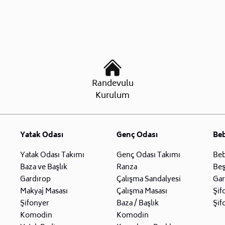
Randevulu
Kurulum
Yatak Odası
Genç Odası
Be
Yatak Odası Takımı
Genç Odası Takımı
Beb
Baza ve Başlık
Ranza
Beş
Gardırop
Çalışma Sandalyesi
Gar
Makyaj Masası
Çalışma Masası
Şif
Şifonyer
Baza / Başlık
Şif
Komodin
Komodin