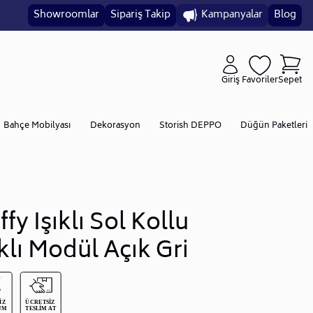
Showroomlar
Sipariş Takip
Kampanyalar
Blog
Giriş
Favoriler
Sepet
Bahçe Mobilyası
Dekorasyon
Storish DEPPO
Düğün Paketleri
ffy Işıklı Sol Kollu
ıklı Modül Açık Gri