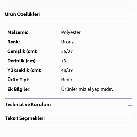
Ürün Özellikleri
Malzeme:
Polyester
Renk:
Bronz
Genişlik (cm):
36/27
Derinlik (cm):
13
Yükseklik (cm):
48/39
Ürün Tipi:
Biblo
Ek Bilgiler:
Ürünlerimiz el yapımıdır.
Teslimat ve Kurulum
Teslimat ve Kurulum
Taksit Seçenekleri
• Siparişlerinizi aldıktan sonra en kısa sürede işleme
alarak, ürünlerinizi size ulaştırmak için elimizden