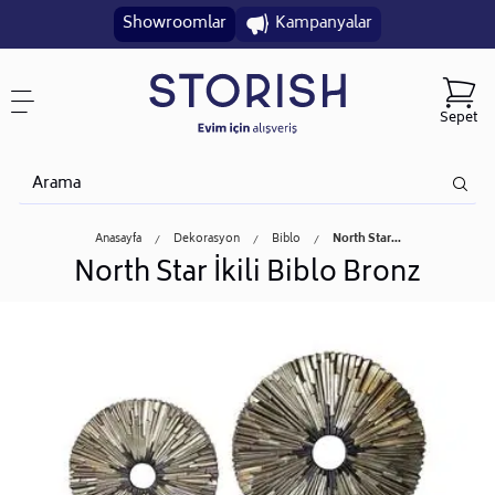
Showroomlar
Kampanyalar
Sepet
Anasayfa
Dekorasyon
Biblo
North Star...
North Star İkili Biblo Bronz