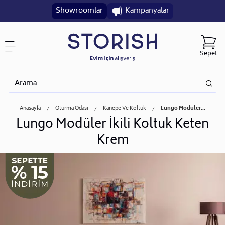
Showroomlar
Kampanyalar
Sepet
Anasayfa
Oturma Odası
Kanepe Ve Koltuk
Lungo Modüler...
Lungo Modüler İkili Koltuk Keten
Krem