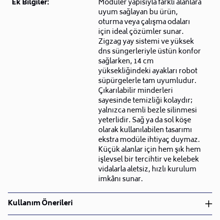
Ek Bilgiler:
Modüler yapısıyla farklı alanlara
uyum sağlayan bu ürün,
oturma veya çalışma odaları
için ideal çözümler sunar.
Zigzag yay sistemi ve yüksek
dns süngerleriyle üstün konfor
sağlarken, 14 cm
yüksekliğindeki ayakları robot
süpürgelerle tam uyumludur.
Çıkarılabilir minderleri
sayesinde temizliği kolaydır;
yalnızca nemli bezle silinmesi
yeterlidir. Sağ ya da sol köşe
olarak kullanılabilen tasarımı
ekstra modüle ihtiyaç duymaz.
Küçük alanlar için hem şık hem
işlevsel bir tercihtir ve kelebek
vidalarla aletsiz, hızlı kurulum
imkânı sunar.
Kullanım Önerileri