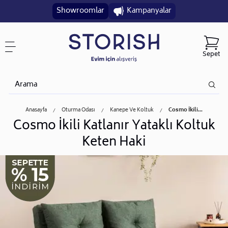
Showroomlar
Kampanyalar
Sepet
Anasayfa
Oturma Odası
Kanepe Ve Koltuk
Cosmo İkili...
Cosmo İkili Katlanır Yataklı Koltuk
Keten Haki