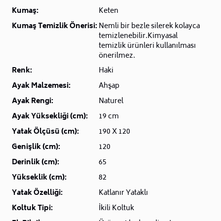
Kumaş:
Keten
Kumaş Temizlik Önerisi:
Nemli bir bezle silerek kolayca
temizlenebilir.Kimyasal
temizlik ürünleri kullanılması
önerilmez.
Renk:
Haki
Ayak Malzemesi:
Ahşap
Ayak Rengi:
Naturel
Ayak Yüksekliği (cm):
19 cm
Yatak Ölçüsü (cm):
190 X 120
Genişlik (cm):
120
Derinlik (cm):
65
Yükseklik (cm):
82
Yatak Özelliği:
Katlanır Yataklı
Koltuk Tipi:
İkili Koltuk