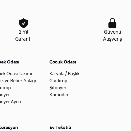
2 Yıl
Güvenli
Garanti
Alışveriş
bek Odası
Çocuk Odası
ek Odası Takımı
Karyola / Başlık
ik ve Bebek Yatağı
Gardırop
dırop
Şifonyer
onyer
Komodin
onyer Ayna
korasyon
Ev Tekstili