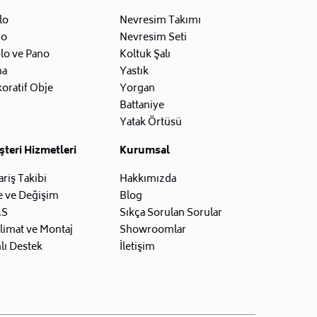
lo
Nevresim Takımı
zo
Nevresim Seti
lo ve Pano
Koltuk Şalı
na
Yastık
oratif Obje
Yorgan
Battaniye
Yatak Örtüsü
teri Hizmetleri
Kurumsal
ariş Takibi
Hakkımızda
e ve Değişim
Blog
.S
Sıkça Sorulan Sorular
limat ve Montaj
Showroomlar
lı Destek
İletişim