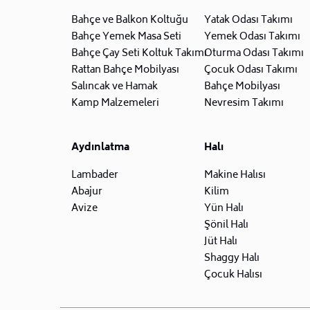
Bahçe ve Balkon Koltuğu
Yatak Odası Takımı
Bahçe Yemek Masa Seti
Yemek Odası Takımı
Bahçe Çay Seti Koltuk Takımı
Oturma Odası Takımı
Rattan Bahçe Mobilyası
Çocuk Odası Takımı
Salıncak ve Hamak
Bahçe Mobilyası
Kamp Malzemeleri
Nevresim Takımı
Aydınlatma
Halı
Lambader
Makine Halısı
Abajur
Kilim
Avize
Yün Halı
Şönil Halı
Jüt Halı
Shaggy Halı
Çocuk Halısı