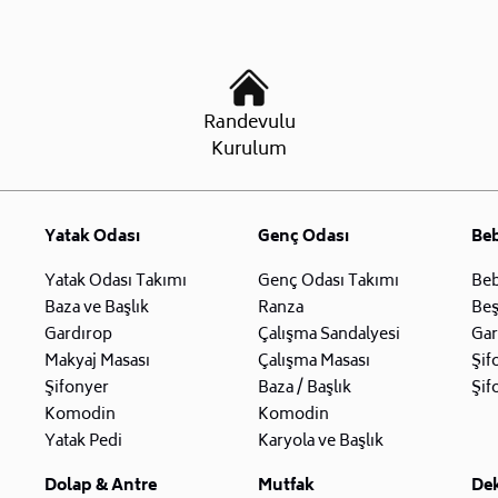
Randevulu
Kurulum
Yatak Odası
Genç Odası
Be
Yatak Odası Takımı
Genç Odası Takımı
Beb
Baza ve Başlık
Ranza
Beş
Gardırop
Çalışma Sandalyesi
Gar
Makyaj Masası
Çalışma Masası
Şif
Şifonyer
Baza / Başlık
Şif
Komodin
Komodin
Yatak Pedi
Karyola ve Başlık
Dolap & Antre
Mutfak
De