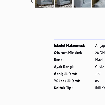
İskelet Malzemesi:
Ahşap
Oturum Minderi:
28 DN
Renk:
Mavi
Ayak Rengi:
Ceviz
Genişlik (cm):
177
Yükseklik (cm):
85
Koltuk Tipi:
İkili K