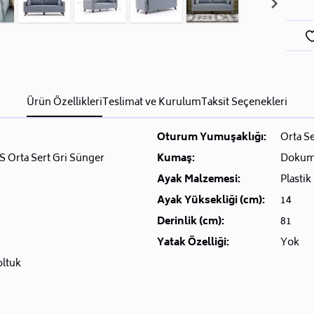
Ürün Özellikleri
Teslimat ve Kurulum
Taksit Seçenekleri
Oturum Yumuşaklığı:
Orta Se
S Orta Sert Gri Sünger
Kumaş:
Doku
Ayak Malzemesi:
Plastik
Ayak Yüksekliği (cm):
14
Derinlik (cm):
81
Yatak Özelliği:
Yok
oltuk