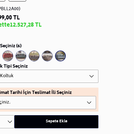
PBLL2A00)
99,00 TL
ette
12.527,28 TL
Seçiniz (6)
k Tipi Seçiniz
i Koltuk
imat Tarihi İçin Teslimat İli Seçiniz
çiniz.
Sepete Ekle