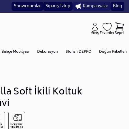
Showroomlar
Sipariş Takip
Kampanyalar
Blog
Giriş
Favoriler
Sepet
Bahçe Mobilyası
Dekorasyon
Storish DEPPO
Düğün Paketleri
lla Soft İkili Koltuk
vi