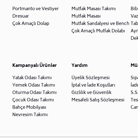
Portmanto ve Vestiyer
Mutfak Masası Takımı
Bib
Dresuar
Mutfak Masası
Va
Çok Amaçlı Dolap
Mutfak Sandalyesi ve Bench
Tab
Çok Amaçlı Mutfak Dolabı
Ay
Dek
Kampanyalı Ürünler
Yardım
Müş
Yatak Odası Takımı
Üyelik Sözleşmesi
Sip
Yemek Odası Takımı
İptal ve İade Koşulları
İad
Oturma Odası Takımı
Gizlilik ve Güvenlik
S.S
Çocuk Odası Takımı
Mesafeli Satış Sözleşmesi
Tes
Bahçe Mobilyası
Can
Nevresim Takımı