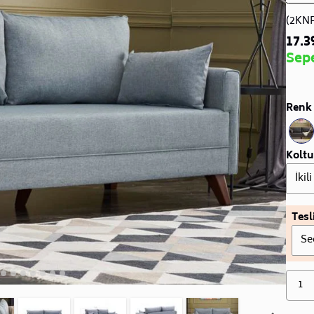
(2KN
17.3
Sep
Renk 
Koltu
İkil
Tesl
Se
1