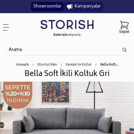
Showroomlar
Kampanyalar
Sepet
Anasayfa
Oturma Odası
Kanepe Ve Koltuk
Bella Soft...
Bella Soft İkili Koltuk Gri