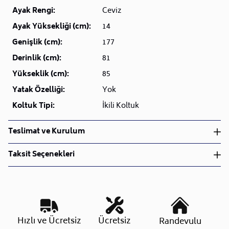
Ayak Rengi:
Ceviz
Ayak Yüksekliği (cm):
14
Genişlik (cm):
177
Derinlik (cm):
81
Yükseklik (cm):
85
Yatak Özelliği:
Yok
Koltuk Tipi:
İkili Koltuk
Teslimat ve Kurulum
Teslimat ve Kurulum
Taksit Seçenekleri
• Siparişlerinizi aldıktan sonra en kısa sürede işleme
alarak, ürünlerinizi size ulaştırmak için elimizden
geleni yapıyoruz.
•
Kargo süreçlerimizi güçlü lojistik ağımızla
destekleyerek, teslimatı en hızlı şekilde
Taksit Sayısı
Aylık Tutar
Toplam Tutar
Hızlı ve Ücretsiz
Ücretsiz
Randevulu
gerçekleştiriyoruz.