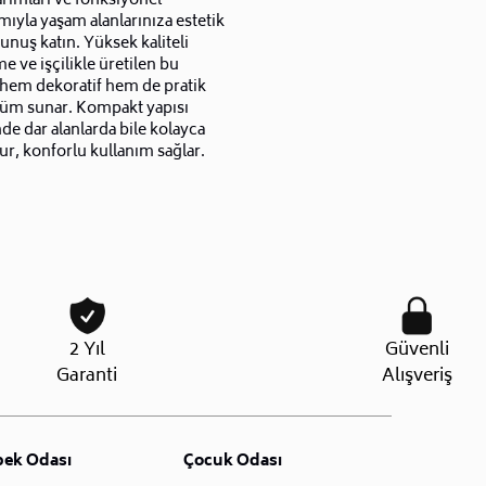
arımları ve fonksiyonel
mıyla yaşam alanlarınıza estetik
unuş katın. Yüksek kaliteli
 ve işçilikle üretilen bu
 hem dekoratif hem de pratik
züm sunar. Kompakt yapısı
de dar alanlarda bile kolayca
ur, konforlu kullanım sağlar.
2 Yıl
Güvenli
Garanti
Alışveriş
bek Odası
Çocuk Odası