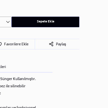
Sepete Ekle
Favorilere Ekle
Paylaş
leri
Sünger Kullanılmıştır.
ez ile silinebilir
z