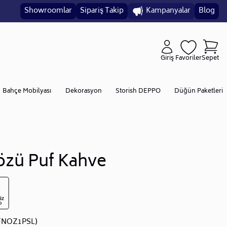
Showroomlar
Sipariş Takip
Kampanyalar
Blog
Giriş
Favoriler
Sepet
Bahçe Mobilyası
Dekorasyon
Storish DEPPO
Düğün Paketleri
özü Puf Kahve
FNOZ1PSL)