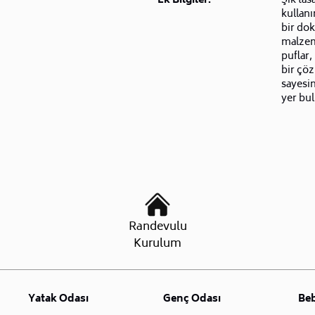
Ek Bilgiler:
Şık tas
kullanı
bir dok
malzeme
puflar,
bir çö
sayesin
yer bul
Randevulu
Kurulum
Yatak Odası
Genç Odası
Be