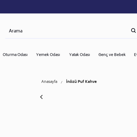
Oturma Odası
Yemek Odası
Yatak Odası
Genç ve Bebek
E
Anasayfa
İnözü Puf Kahve