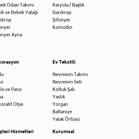
ek Odası Takımı
Karyola / Başlık
ik ve Bebek Yatağı
Gardırop
dırop
Şifonyer
onyer
Komodin
onyer Ayna
korasyon
Ev Tekstili
lo
Nevresim Takımı
zo
Nevresim Seti
lo ve Pano
Koltuk Şalı
na
Yastık
oratif Obje
Yorgan
Battaniye
Yatak Örtüsü
teri Hizmetleri
Kurumsal