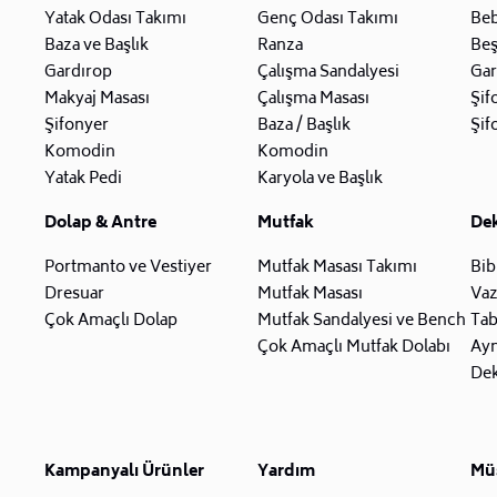
Yatak Odası Takımı
Genç Odası Takımı
Beb
Baza ve Başlık
Ranza
Beş
Gardırop
Çalışma Sandalyesi
Gar
Makyaj Masası
Çalışma Masası
Şif
Şifonyer
Baza / Başlık
Şif
Komodin
Komodin
Yatak Pedi
Karyola ve Başlık
Dolap & Antre
Mutfak
De
Portmanto ve Vestiyer
Mutfak Masası Takımı
Bib
Dresuar
Mutfak Masası
Va
Çok Amaçlı Dolap
Mutfak Sandalyesi ve Bench
Tab
Çok Amaçlı Mutfak Dolabı
Ay
Dek
Kampanyalı Ürünler
Yardım
Müş