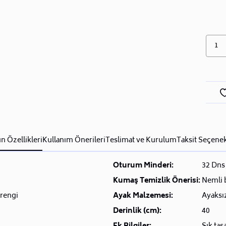
1
n Özellikleri
Kullanım Önerileri
Teslimat ve Kurulum
Taksit Seçenek
Oturum Minderi:
32 Dns 
Kumaş Temizlik Önerisi:
Nemli b
rengi
Ayak Malzemesi:
Ayaksı
Derinlik (cm):
40