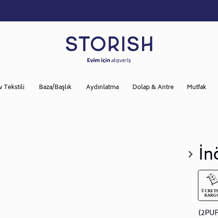
v Tekstili
Baza/Başlık
Aydınlatma
Dolap & Antre
Mutfak
İn
(2PU