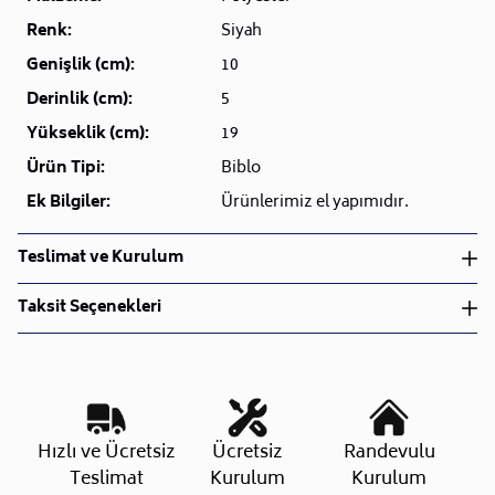
Renk:
Siyah
Genişlik (cm):
10
Derinlik (cm):
5
Yükseklik (cm):
19
Ürün Tipi:
Biblo
Ek Bilgiler:
Ürünlerimiz el yapımıdır.
Teslimat ve Kurulum
Teslimat ve Kurulum
Taksit Seçenekleri
• Siparişlerinizi aldıktan sonra en kısa sürede işleme
alarak, ürünlerinizi size ulaştırmak için elimizden
geleni yapıyoruz.
•
Kargo süreçlerimizi güçlü lojistik ağımızla
destekleyerek, teslimatı en hızlı şekilde
Taksit Sayısı
Aylık Tutar
Toplam Tutar
Hızlı ve Ücretsiz
Ücretsiz
Randevulu
gerçekleştiriyoruz.
Tek Çekim
999,00 TL
999,00 TL
Teslimat
Kurulum
Kurulum
•
Siparişiniz hazırlandığında kurulum ekiplerimiz sizin