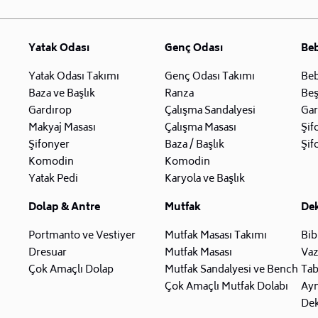
Yatak Odası
Genç Odası
Be
Yatak Odası Takımı
Genç Odası Takımı
Beb
Baza ve Başlık
Ranza
Beş
Gardırop
Çalışma Sandalyesi
Gar
Makyaj Masası
Çalışma Masası
Şif
Şifonyer
Baza / Başlık
Şif
Komodin
Komodin
Yatak Pedi
Karyola ve Başlık
Dolap & Antre
Mutfak
De
Portmanto ve Vestiyer
Mutfak Masası Takımı
Bib
Dresuar
Mutfak Masası
Va
Çok Amaçlı Dolap
Mutfak Sandalyesi ve Bench
Tab
Çok Amaçlı Mutfak Dolabı
Ay
Dek