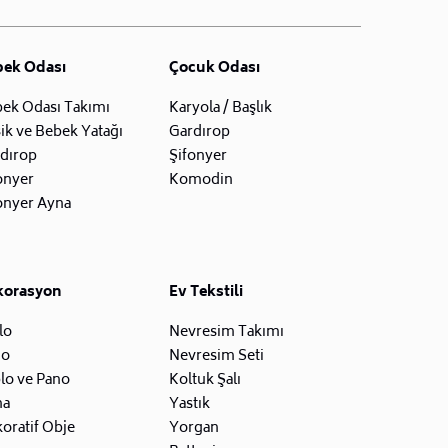
bek Odası
Çocuk Odası
ek Odası Takımı
Karyola / Başlık
ik ve Bebek Yatağı
Gardırop
dırop
Şifonyer
onyer
Komodin
onyer Ayna
korasyon
Ev Tekstili
lo
Nevresim Takımı
zo
Nevresim Seti
lo ve Pano
Koltuk Şalı
na
Yastık
oratif Obje
Yorgan