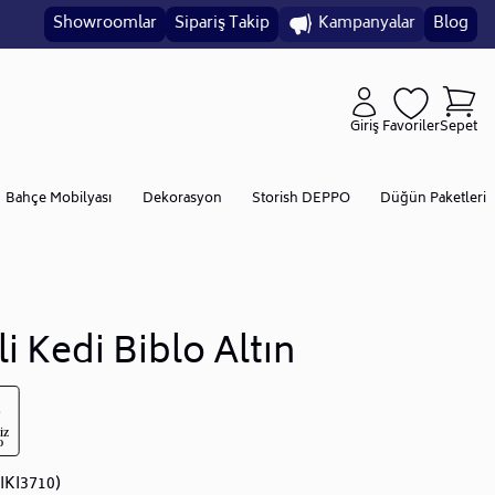
Showroomlar
Sipariş Takip
Kampanyalar
Blog
Giriş
Favoriler
Sepet
Bahçe Mobilyası
Dekorasyon
Storish DEPPO
Düğün Paketleri
ili Kedi Biblo Altın
IKI3710)