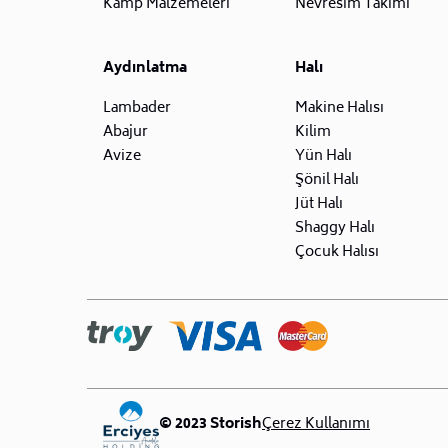
Kamp Malzemeleri
Nevresim Takımı
Aydınlatma
Halı
Lambader
Makine Halısı
Abajur
Kilim
Avize
Yün Halı
Şönil Halı
Jüt Halı
Shaggy Halı
Çocuk Halısı
© 2023 Storish
Çerez Kullanımı