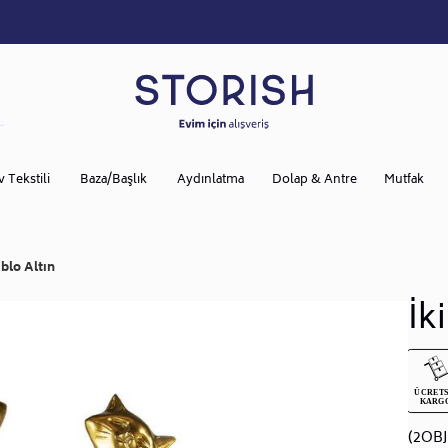
v Tekstili
Baza/Başlık
Aydınlatma
Dolap & Antre
Mutfak
iblo Altın
İk
(2OBJ