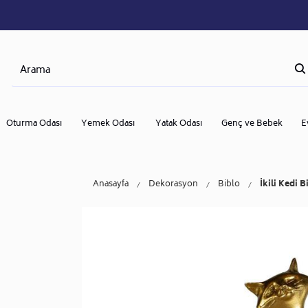
Oturma Odası
Yemek Odası
Yatak Odası
Genç ve Bebek
E
Anasayfa
Dekorasyon
Biblo
İkili Kedi B